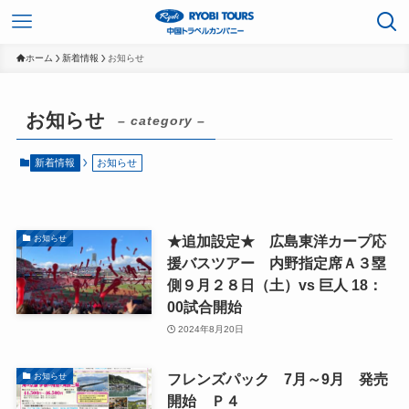
ホーム
新着情報
お知らせ
お知らせ
– category –
新着情報
お知らせ
★追加設定★ 広島東洋カープ応
お知らせ
援バスツアー 内野指定席Ａ３塁
側９月２８日（土）vs 巨人 18：
00試合開始
2024年8月20日
フレンズパック 7月～9月 発売
お知らせ
開始 Ｐ４