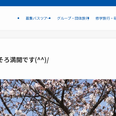
募集バスツアー
グループ・団体旅行
修学旅行・
ろ満開です(^^)/